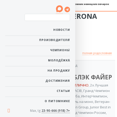
Племенной питомник немецких овчарок
Manik Du Maison CZERONA
длинношёрстная
НОВОСТИ
Пол: сука
Рожденa: 25 марта
ПРОИЗВОДИТЕЛИ
2020
Ей 6 лет 4 месяца
ЧЕМПИОНЫ
Происхождение
полная родословная
МОЛОДЁЖКА
дед
отец
НА ПРОДАЖУ
VA Баларис БЛЭК ФАЙЕР
VA
ДОСТИЖЕНИЯ
3x VA / ОТБОРНОЕ ОТЛИЧНО
,
2x Лучшая
Баларис
защита на моно
,
2x CACIB
,
Гранд Чемпион
СТАТЬИ
ДЕСАНТ
России
,
Чемпион Клуба
,
ИнтерЧемпион
,
О ПИТОМНИКЕ
Лучший производитель на моно
,
Ветеран-
VA / ОТБОРНОЕ
Чемпион НКП
,
2x Best in Group
,
Junior Best in
ОТЛИЧНО
,
Max, tg
+7 (918) 23-90-666
Show
,
Ветеран Гранд Чемпион России
,
Гранд