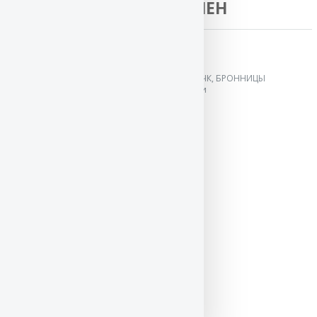
ХЕЛЕН
Результаты выставок:
15 авг`20
Монопородная выставка ранга КЧК, БРОННИЦЫ
Бронзовый призёр
в классе беби
(эксперт С.Куретов, И.Ширан)