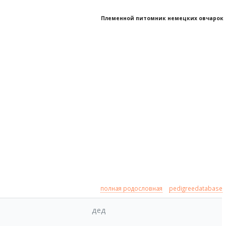
Племенной питомник немецких овчарок
полная родословная
pedigreedatabase
дед