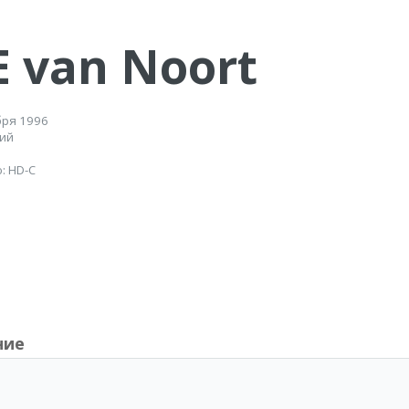
 van Noort
бря 1996
жий
: HD-C
ние