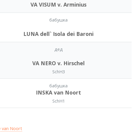
VA VISUM v. Arminius
бабушка
LUNA dell` Isola dei Baroni
дед
VA NERO v. Hirschel
SchH3
бабушка
INSKA van Noort
SchH1
 van Noort