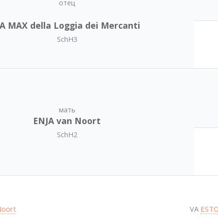
отец
A MAX della Loggia dei Mercanti
SchH3
мать
ENJA van Noort
SchH2
Noort
VA
ESTO