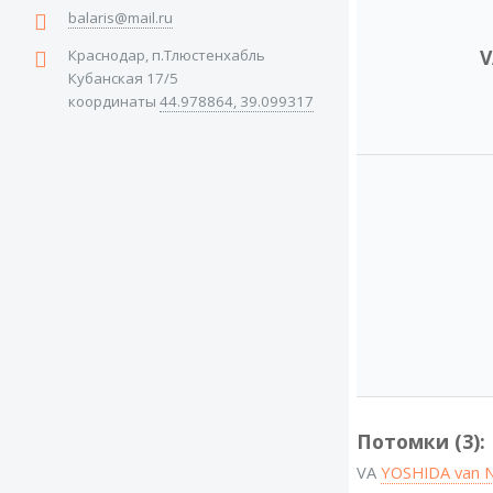
balaris@mail.ru
V
Краснодар, п.Тлюстенхабль
Кубанская 17/5
координаты
44.978864, 39.099317
Потомки (3):
VA
YOSHIDA van 