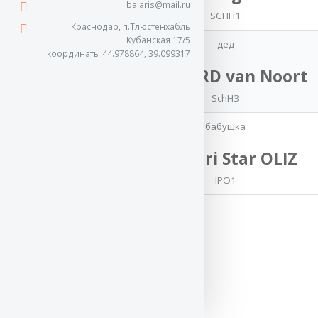
balaris@mail.ru
SCHH1
Краснодар, п.Тлюстенхабль
Кубанская 17/5
дед
координаты
44.978864, 39.099317
мать
CLIFFORD van Noort
Зильбер
SchH3
Вассерфаль
ЛАМАНТА
бабушка
1993
Ungvari Star OLIZ
OKD1, ZKS1
IPO1
Потомки (1):
Зильбер Вассерфаль ГЛОРИЯ