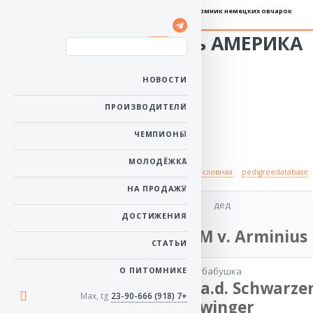
Племенной питомник немецких овчарок
Зильбер Вассерфаль АМЕРИКА
Пол: сука
Рожденa: 4 июня 1996
НОВОСТИ
Керкласс: ККЛ
Тест на дисплазию: HD-
A
ПРОИЗВОДИТЕЛИ
в начало
ЧЕМПИОНЫ
МОЛОДЁЖКА
Происхождение
полная родословная
pedigreedatabase
НА ПРОДАЖУ
дед
ДОСТИЖЕНИЯ
отец
VA VISUM v. Arminius
СТАТЬИ
VA ROB v.
Salzgitter
бабушка
О ПИТОМНИКЕ
NASCHJA a.d. Schwarze
Milieu
Max, tg
+7 (918) 23-90-666
Zwinger
SCHH2, IPO1