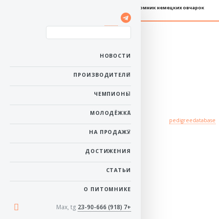
Племенной питомник немецких овчарок
PEPSI v. Arlett
Пол: сука
Рожденa: 8 марта 2002
НОВОСТИ
Керкласс: ККЛ
Тест на дисплазию: HD-
A
ПРОИЗВОДИТЕЛИ
в начало
ЧЕМПИОНЫ
МОЛОДЁЖКА
Происхождение
pedigreedatabase
НА ПРОДАЖУ
Потомки (1):
ДОСТИЖЕНИЯ
VA
DEVIL v. Santamar
СТАТЬИ
О ПИТОМНИКЕ
Max, tg
+7 (918) 23-90-666