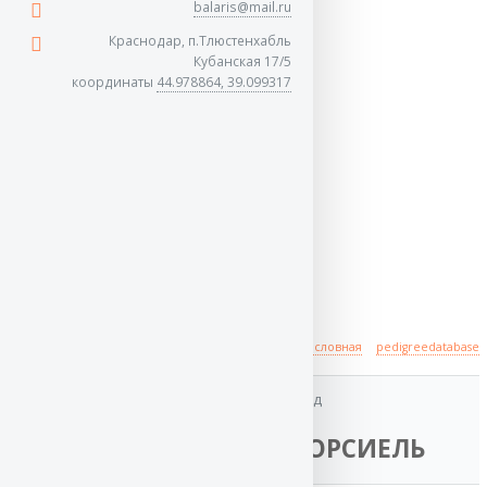
balaris@mail.ru
Краснодар, п.Тлюстенхабль
Кубанская 17/5
координаты
44.978864, 39.099317
Происхождение
полная родословная
pedigreedatabase
отец
дед
Баларис
Баларис ОРСИЕЛЬ
ЦЗЯНЬ