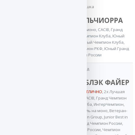
Юный
бабушка
Чемпион
Баларис УЛЬЧИОРРА
России
,
2x Юный
Лучшая защита на моно
,
CACIB
,
Гранд
Чемпион
Чемпион России
,
Чемпион Клуба
,
Юный
Клуба
,
Юный
Чемпион России
,
Юный Чемпион Клуба
,
Гранд
Чемпион России
,
Чемпион РКФ
,
Юный Гранд
Чемпион
Чемпион России
России
дед
VA Баларис БЛЭК ФАЙЕР
3x VA / ОТБОРНОЕ ОТЛИЧНО
,
2x Лучшая
защита на моно
,
2x CACIB
,
Гранд Чемпион
России
,
Чемпион Клуба
,
ИнтерЧемпион
,
Лучший производитель на моно
,
Ветеран-
Чемпион НКП
,
2x Best in Group
,
Junior Best in
Show
,
Ветеран Гранд Чемпион России
,
мать
Ветеран-Чемпион России
,
Чемпион