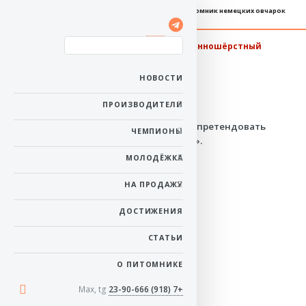
Племенной питомник немецких овчарок
Баларис ШЕЛДОН
длинношёрстный
Пол: кобель
Рожден: 14 февраля
НОВОСТИ
2026
Ему 5 месяцев 21 день
Окрас: черно-рыжий
ПРОИЗВОДИТЕЛИ
Имеет полный пакет документов и
может претендовать
ЧЕМПИОНЫ
на высшую оценку «Отборное Отлично».
в начало
МОЛОДЁЖКА
НА ПРОДАЖУ
ДОСТИЖЕНИЯ
СТАТЬИ
О ПИТОМНИКЕ
Max, tg
+7 (918) 23-90-666