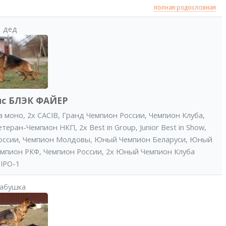
полная родословная
дед
ис БЛЭК ФАЙЕР
а моно
,
2x CACIB
,
Гранд Чемпион России
,
Чемпион Клуба
,
етеран-Чемпион НКП
,
2x Best in Group
,
Junior Best in Show
,
оссии
,
Чемпион Молдовы
,
Юный Чемпион Беларуси
,
Юный
емпион РКФ
,
Чемпион России
,
2x Юный Чемпион Клуба
IPO-1
абушка