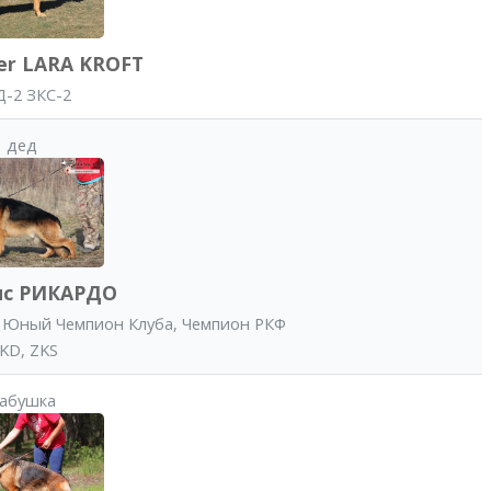
er LARA KROFT
-2 ЗКС-2
дед
ис РИКАРДО
,
Юный Чемпион Клуба
,
Чемпион РКФ
KD, ZKS
абушка