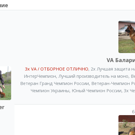
ние
VA Балар
3x VA / ОТБОРНОЕ ОТЛИЧНО
,
2x Лучшая защита н
ИнтерЧемпион
,
Лучший производитель на моно
,
В
Ветеран Гранд Чемпион России
,
Ветеран-Чемпион Р
Чемпион Украины
,
Юный Чемпион России
,
3x Ч
er
б