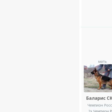
мать
Баларис С
Чемпион Рос
2x Чемпион 