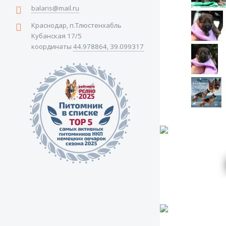
balaris@mail.ru
Краснодар, п.Тлюстенхабль
Кубанская 17/5
координаты
44.978864, 39.099317