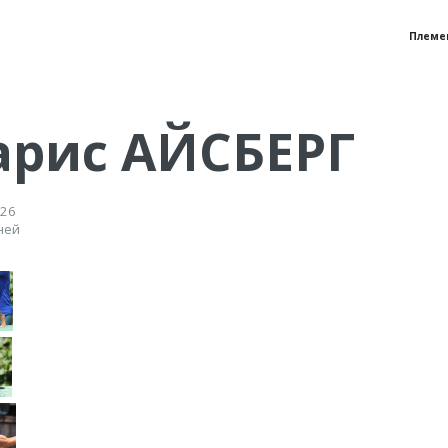
Племе
арис АЙСБЕРГ
026
ней