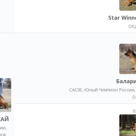
Star Winn
ОКД
Балар
CACIB
,
Юный Чемпион России
O
б
КАЙ
сии
,
РКФ