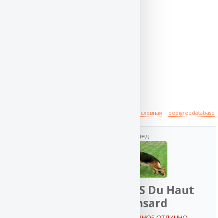
Происхождение
полная родословная
pedigreedatabase
дед
VA VEGAS Du Haut
отец
Mansard
2x VA / ОТБОРНОЕ ОТЛИЧНО