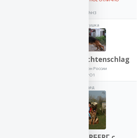
SchH3
Atsel Hof
TORES
бабушка
OKD-2, 3KC-2
NALA v. Fichtenschlag
Чемпион России
IPO1
дед
мать
РИТТЕРБЕРГ с