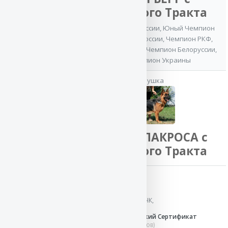
Логойского Тракта
Юный Чемпион России
,
Юный Чемпион
Клуба
,
Чемпион России
,
Чемпион РКФ
,
Баларис
Чемпион Украины
,
Чемпион Белоруссии
,
ЯРОМИРА
Гранд-Чемпион Украины
CACIB
,
Чемпион
бабушка
Украины
ВНУЧКА ПАКРОСА с
Логойского Тракта
Результаты выставок:
06 июн`15
Монопородная выставка ранга КЧК,
МИНЕРАЛЬНЫЕ ВОДЫ
2 SG
в классе молодых,
Юниорский Сертификат
Соответствия
(эксперт В.Федоров)