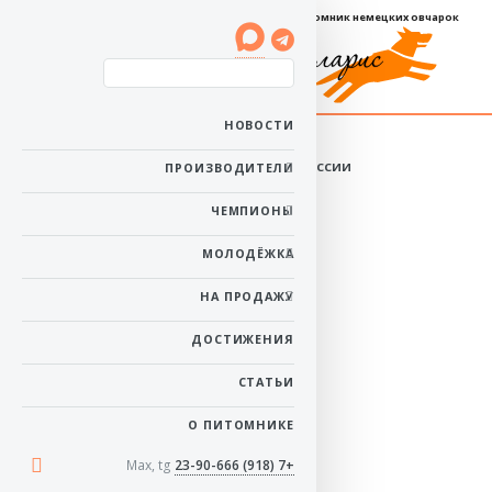
Племенной питомник немецких овчарок
Баларис УЛЬТИМА
НОВОСТИ
Пол: сука
Юный Чемпион России
ПРОИЗВОДИТЕЛИ
Рожденa: 28 июня
2013
ЧЕМПИОНЫ
Окрас: черно-рыжий
в начало
МОЛОДЁЖКА
НА ПРОДАЖУ
Три года.
ДОСТИЖЕНИЯ
СТАТЬИ
Три года.
О ПИТОМНИКЕ
Три года.
Max, tg
+7 (918) 23-90-666