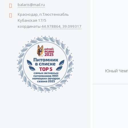
balaris@mail.ru
Краснодар, п.Тлюстенхабль
Кубанская 17/5
координаты
44.978864, 39.099317
Юный Чемп