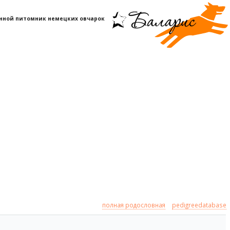
нной питомник немецких овчарок
полная родословная
pedigreedatabase