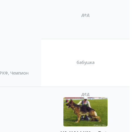
дед
бабушка
 РКФ
,
Чемпион
дед