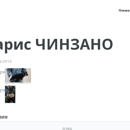
Племе
арис ЧИНЗАНО
а 2013
я
я
ние
отец