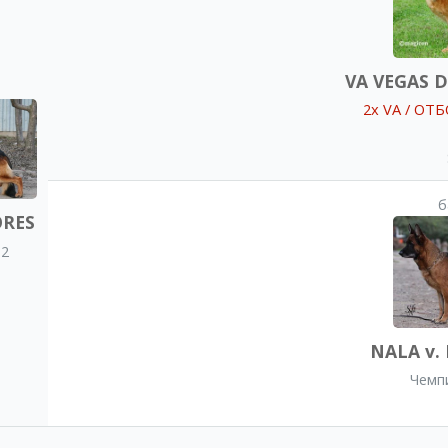
VA VEGAS D
2x VA / О
б
ORES
-2
NALA v. 
Чемп