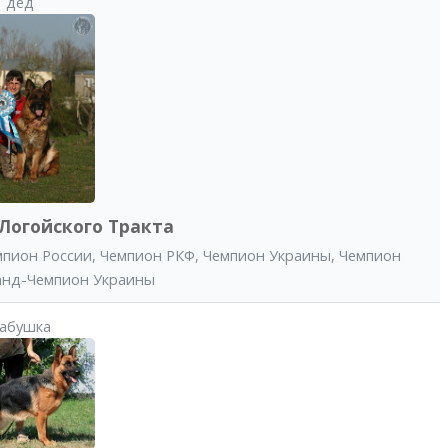
дед
Логойского Тракта
мпион России
,
Чемпион РКФ
,
Чемпион Украины
,
Чемпион
анд-Чемпион Украины
абушка