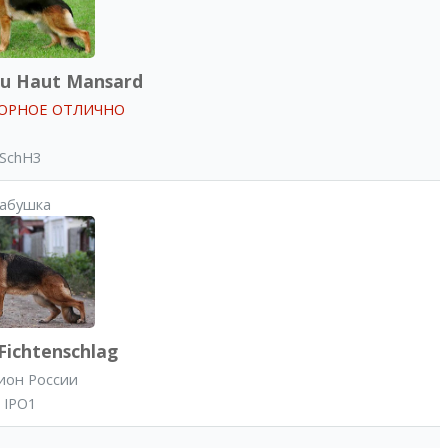
u Haut Mansard
ТБОРНОЕ ОТЛИЧНО
SchH3
абушка
Fichtenschlag
ион России
IPO1