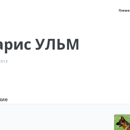
Племе
арис УЛЬМ
2013
ние