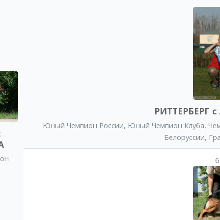
РИТТЕРБЕРГ с 
Юный Чемпион России
,
Юный Чемпион Клуба
,
Че
с
Белоруссии
,
Гр
А
он
б