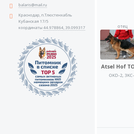
balaris@mail.ru
Краснодар, п.Тлюстенхабль
Кубанская 17/5
отец
координаты
44.978864, 39.099317
Atsel Hof T
OKD-2, 3KC