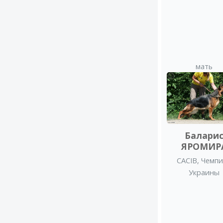
мать
Балари
ЯРОМИР
CACIB
,
Чемпи
Украины