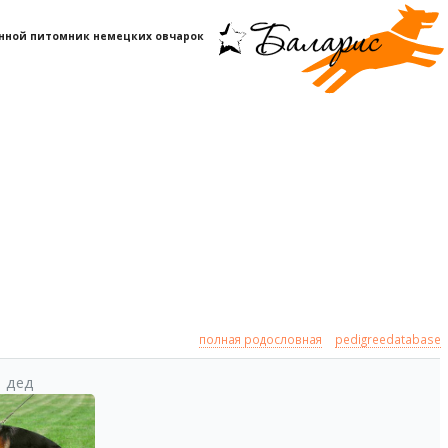
нной питомник немецких овчарок
полная родословная
pedigreedatabase
дед