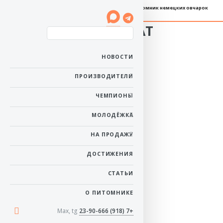
Племенной питомник немецких овчарок
Баларис АРИСТОКРАТ
Пол: кобель
Рожден: 17 мая 2018
НОВОСТИ
Ему 8 лет 2 месяца
Окрас: черно-рыжий
ПРОИЗВОДИТЕЛИ
в начало
ЧЕМПИОНЫ
МОЛОДЁЖКА
НА ПРОДАЖУ
ДОСТИЖЕНИЯ
СТАТЬИ
О ПИТОМНИКЕ
Max, tg
+7 (918) 23-90-666