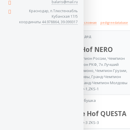
balaris@mail.ru
Краснодар, п.Тлюстенхабль
Кубанская 17/5
координаты
44.978864, 39.099317
Происхождение
полная родословная
pedigreedatabase
дед
Atsel Hof NERO
отец
CACIB
,
Юный Чемпион России
,
Чемпион
Баларис
России
,
Чемпион РКФ
,
7x Лучший
РИКАРДО
производитель на моно
,
Чемпион Грузии
,
Чемпион Молдовы
,
Гранд-Чемпион
CACIB
,
Юный
Молдовы
,
Супер-Гранд-Чемпион Молдовы
Чемпион России
,
OKD-1,ZKS-1
Юный Чемпион
Клуба
,
Чемпион
бабушка
РКФ
OKD, ZKS
Team Bulle Hof QUESTA
OKD-3 ZKS-3