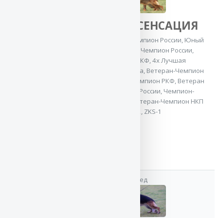
Show
,
Ветеран
Гранд Чемпион
Баларис СЕНСАЦИЯ
России
,
Ветеран-
Чемпион России
,
2x CACIB
,
Юный Чемпион России
,
Юный
Чемпион
Чемпион Клуба
,
Чемпион России
,
Молдовы
,
Юный
5x Чемпион РКФ
,
4x Лучшая
Чемпион
производительница
,
Ветеран-Чемпион
Беларуси
,
Юный
России
,
Ветеран-Чемпион РКФ
,
Ветеран
Чемпион
Гранд Чемпион России
,
Чемпион-
Украины
,
Юный
Производитель
,
Ветеран-Чемпион НКП
Чемпион России
,
OKD-2, ZKS-1
3x Чемпион РКФ
,
Чемпион России
,
2x Юный
Чемпион Клуба
IPO-1
дед