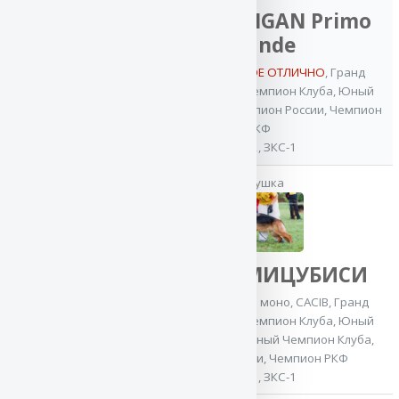
VA MITSCHIGAN Primo
Grande
мать
11x VA / ОТБОРНОЕ ОТЛИЧНО
,
Гранд
Чемпион России
,
Чемпион Клуба
,
Юный
Чемпион Клуба
,
Чемпион России
,
Чемпион
РКФ
ОКД-2, ЗКС-1
Баларис
бабушка
КЕРЧЬ
Юный Чемпион
России
Баларис МИЦУБИСИ
Лучшая защита на моно
,
CACIB
,
Гранд
Чемпион России
,
Чемпион Клуба
,
Юный
Чемпион России
,
Юный Чемпион Клуба
,
Чемпион России
,
Чемпион РКФ
ОКД-1, ЗКС-1