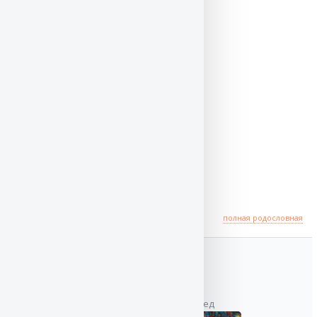
Происхождение
полная родословная
отец
дед