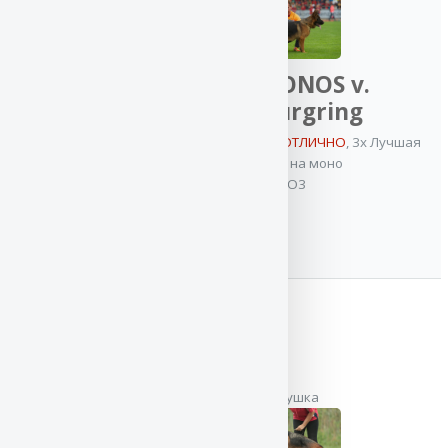
VA
Баларис
БЛЭК
VA KRONOS v.
ФАЙЕР
Nurburgring
3x VA /
5x VA / ОТБОРНОЕ ОТЛИЧНО
,
3x Лучшая
ОТБОРНОЕ
защита на моно
ОТЛИЧНО
,
IPO3
2x Лучшая
защита на моно
,
2x CACIB
,
Гранд
Чемпион России
,
Чемпион Клуба
,
ИнтерЧемпион
,
Лучший
производитель
на моно
,
Ветеран-
бабушка
Чемпион НКП
,
2x Best in Group
,
Junior Best in