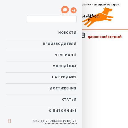
Племенной питомник немецких овчарок
Баларис ИМПРЕССИВ
НОВОСТИ
длинношёрстный
Пол: кобель
ПРОИЗВОДИТЕЛИ
Рожден: 18 января
2019
ЧЕМПИОНЫ
Ему 7 лет 6 месяцев
Окрас: черно-рыжий
МОЛОДЁЖКА
в начало
НА ПРОДАЖУ
ДОСТИЖЕНИЯ
СТАТЬИ
О ПИТОМНИКЕ
Max, tg
+7 (918) 23-90-666