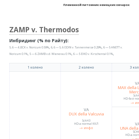
Племенной питомник немецких овчарок
ZAMP v. Thermodos
Инбридинг (% по Райту):
,
,
5, 6 — 4 JECK v. Noricum 0.59%
6, 6 — 5, 6 ODIN v. Tannenmeise 0.29%
6 — 5 ANETT v.
,
,
,
Noricum 0.1%
5 — 6 ZAMB v.d. Wienerau 0.1%
6 — 5 EIKO v. Kirschental 0.1%
1 колено
2 колено
3 ко
V
MAX della 
Merc
Sch
HD-fast-no
–» и
VA
DUX della Valcuvia
SchH3
V
HD-a-normal ККЛ
UNA della
–» инфо
SCH
HD-a-nor