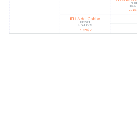
SCH
HD-A
–» и
IELLA del Gobbo
BREVET
HD-A ККЛ
–» инфо