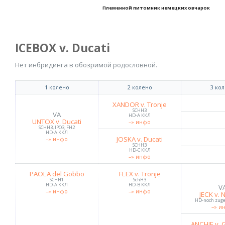
Племенной питомник немецких овчарок
ICEBOX v. Ducati
Нет инбридинга в обозримой родословной.
1 колено
2 колено
3 ко
XANDOR v. Tronje
SCHH3
VA
HD-A ККЛ
UNTOX v. Ducati
–» инфо
SCHH3, IPO3, FH2
HD-A ККЛ
JOSKA v. Ducati
–» инфо
SCHH3
HD-C ККЛ
–» инфо
PAOLA del Gobbo
FLEX v. Tronje
SCHH1
SchH3
HD-A ККЛ
HD-B ККЛ
V
–» инфо
–» инфо
JECK v. 
HD-noch zug
–» и
ANCHIE v. 