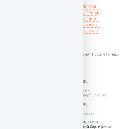
Вансед БУМЕР
Баларис ПЛАТОН
Вансед БАТЛЕР
Баларис ФОРСАЖ
АЛЬФРЕД
Баларис ФЕНИКС
ВАЛЬДА
Баларис ФАВОРИТ
Баларис ПУМА
Баларис ФЕРРАРИ
Спортивная карьера:
7 место (157 б.) Хор
8 сентября`23 Чемпионат России Липецк
НацВиды Двоеборье
Результаты выставок:
18 мая`14
Монопородная выставка ранга КЧК,
НОВОРОССИЙСК
Вице-победитель
в классе рабочих,
Сертификат Соответствия
(эксперт С.Малий)
19 окт`13
Монопородная выставка ранга КЧК,
НОВОРОССИЙСК
4 V в классе рабочих
(эксперт А.Буйнова)
10 июн`12
Монопородная выставка ранга КЧК, СОЧИ
3 SG
в классе юниоров,
Юниорский Сертификат