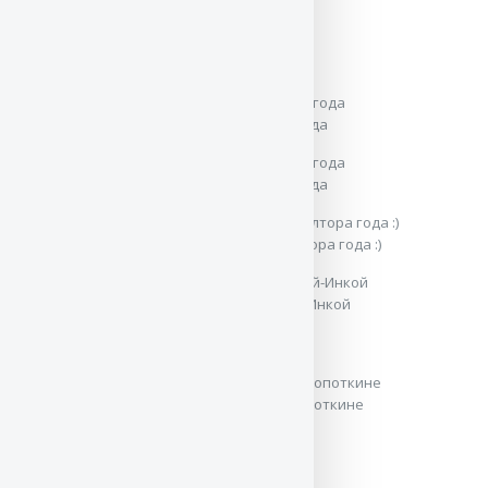
16 месяцев
16 месяцев
Защитно-караульная служба. Возраст 1,5 года
Защитно-караульная служба. Возраст 1,5 года
Джей идет в лобовую атаку. Мальчику полтора года :)
Джей со старшей сестрой Баларис Еланкой-Инкой
Победитель класса юниоров на моно в Кропоткине
Джею год!