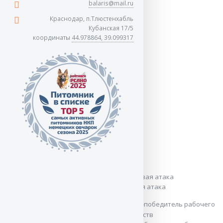
balaris@mail.ru
Краснодар, п.Тлюстенхабль
Тренировки перед новым сезоном
Кубанская 17/5
координаты
44.978864, 39.099317
Тренировки перед новым сезоном
Джей и награды
Джею три года
Джею три года
Джею три года
На Дне овчарки 2014 в Краснодаре: лобовая атака