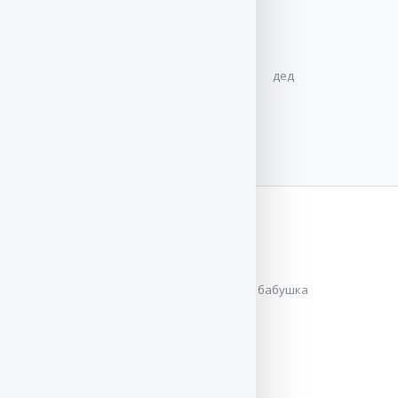
дед
РИТТЕРБЕРГ
с
Логойского
Тракта
Юный Чемпион
России
,
Юный
Чемпион Клуба
,
Чемпион России
,
бабушка
Чемпион РКФ
,
Чемпион Украины
,
Чемпион Белоруссии
,
Гранд-Чемпион
Украины