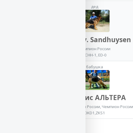
дед
мать
JASPER v. Sandhuysen
Чемпион России
SCHH-1, ED-0
Баларис
ГЕНРИЕТТА
бабушка
Лучшая защита на
моно
,
Чемпион
России
,
Чемпион РКФ
OKD-1 ZKS-1
Баларис АЛЬТЕРА
Юный Чемпион России
,
Чемпион Росси
OKD1,ZKS1
Потомки (10):