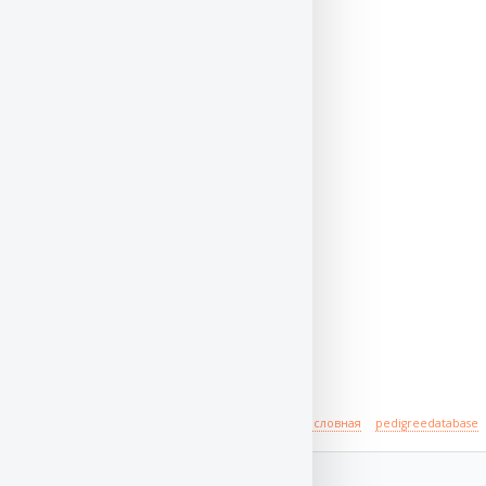
Происхождение
полная родословная
pedigreedatabase
отец