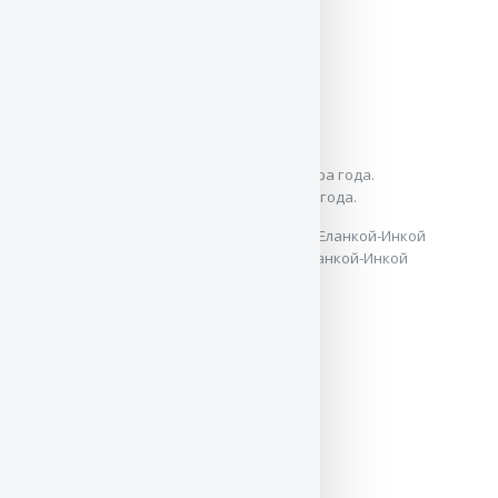
Почти взрослые портретик
17 месяцев. Тренировки
17 месяцев. Тренировки
Случайное фото на телефон. Джею полтора года.
16 месяцев. Со старшей сестрой Баларис Еланкой-Инкой
16 месяцев. Тренировки
16 месяцев. Тренировки
16 месяцев. Тренировки