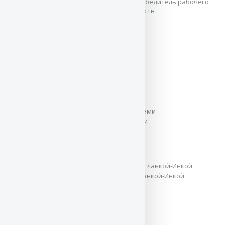
На Дне овчарки 2014 в Краснодаре: Вице-победитель рабочего
класса, Лучший на проверке защитных качеств
Что было - что выросло
Джею два с половиной года
Джею два с половиной года
Отдыхаем в перерыве между тренировками
Портрет полуторагодовалого Джея
17 месяцев. Со старшей сестрой Баларис Еланкой-Инкой
Кушаем мячик - наше любимое занятие