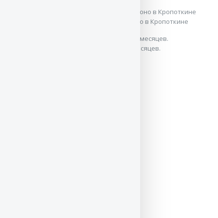
Вице-Победитель класса подростков на моно в Кропоткине
Джей сражается с гигантским питоном. 8 месяцев.
Джею 2 месяца
Джею 2 месяца