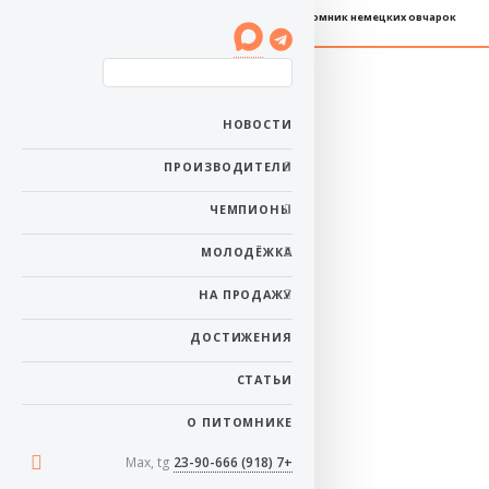
Племенной питомник немецких овчарок
Баларис ИНВЕРСИЯ
Пол: сука
Рожденa: 7 декабря
НОВОСТИ
2021
Ей 4 года 8 месяцев
Окрас: черно-рыжий
ПРОИЗВОДИТЕЛИ
Дрессировка: ОКД-I
ЗКС-I
ЧЕМПИОНЫ
Тест на дисплазию: HD-
B ED-1
МОЛОДЁЖКА
в начало
НА ПРОДАЖУ
ДОСТИЖЕНИЯ
СТАТЬИ
О ПИТОМНИКЕ
Max, tg
+7 (918) 23-90-666