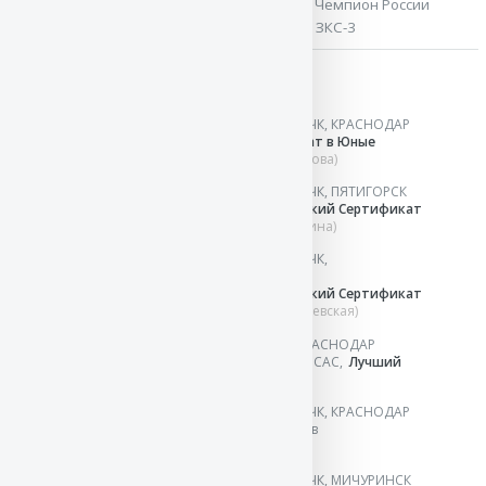
Чемпион России
,
Чемпион России
ОКД-2 ЗКС-3
Результаты выставок:
05 ноя`23
Монопородная выставка ранга КЧК, КРАСНОДАР
1 SG
в классе молодых,
Кандидат в Юные
Чемпионы Клуба
(эксперт Н.Павлова)
06 мая`23
Монопородная выставка ранга КЧК, ПЯТИГОРСК
2 SG
в классе юниоров,
Юниорский Сертификат
Соответствия
(эксперт И.Горюгина)
08 апр`23
Монопородная выставка ранга КЧК,
НОВОРОССИЙСК
2 SG
в классе юниоров,
Юниорский Сертификат
Соответствия
(эксперт Н.Шкляревская)
22 окт`22
Выставка I группы ранга САС 6, КРАСНОДАР
Победитель
в классе юниоров, JCAC,
Лучший
юниор
(эксперт О.Васильев)
10 сен`22
Монопородная выставка ранга КЧК, КРАСНОДАР
Победитель
в классе подростков
(эксперт А.Кейвомяги)
30 июл`22
Монопородная выставка ранга КЧК, МИЧУРИНСК