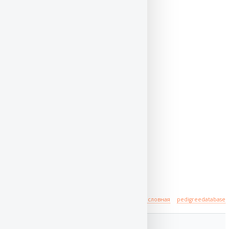
6 мая 2023, ПЯТИГОРСК
6 мая 2023, ПЯТИГОРСК
Происхождение
полная родословная
pedigreedatabase
отец