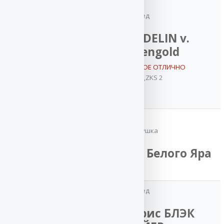
VA
дед
ВАРГАС
VA WENDELIN v.
из
Frankengold
Белого
VA / ОТБОРНОЕ ОТЛИЧНО
Яра
OKD 1,ZKS 2
VA / ОТБОРНОЕ
ОТЛИЧНО
,
Чемпион Клуба
,
2x Юный
Чемпион Клуба
,
бабушка
Чемпион
России
,
ФАНТА 2 из Белого Яра
Чемпион РКФ
OKD-1.ZKS-1
дед
VA Баларис БЛЭК