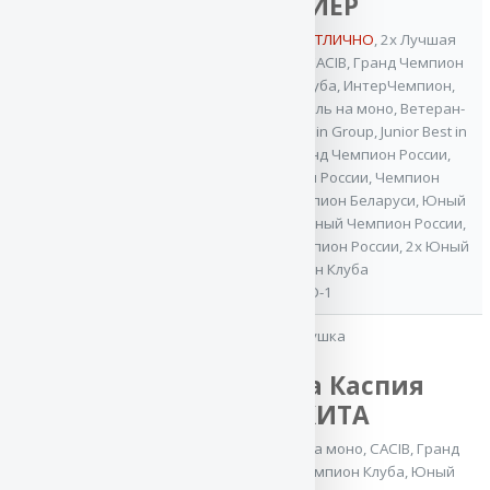
ФАЙЕР
3x VA / ОТБОРНОЕ ОТЛИЧНО
,
2x Лучшая
защита на моно
,
2x CACIB
,
Гранд Чемпион
России
,
Чемпион Клуба
,
ИнтерЧемпион
,
Лучший производитель на моно
,
Ветеран-
Чемпион НКП
,
2x Best in Group
,
Junior Best in
мать
Show
,
Ветеран Гранд Чемпион России
,
Баларис
Ветеран-Чемпион России
,
Чемпион
Молдовы
,
Юный Чемпион Беларуси
,
Юный
УНИВЕРС
Чемпион Украины
,
Юный Чемпион России
,
Юный Чемпион
3x Чемпион РКФ
,
Чемпион России
,
2x Юный
России
,
Юный
Чемпион Клуба
Чемпион РКФ
IPO-1
ОКД-2, ЗКС-2
бабушка
Владыка Каспия
МАХИТА
3x Лучшая защита на моно
,
CACIB
,
Гранд
Чемпион России
,
Чемпион Клуба
,
Юный