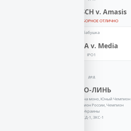
VA ENOSCH v. Amasis
отец
3x VA / ОТБОРНОЕ ОТЛИЧНО
FREDY v.
Media
бабушка
OKD-1, ZKS-1
MOCCA v. Media
IPO1
мать
дед
Баларис
СЕНСАЦИЯ
ШАО-ЛИНЬ
2x CACIB
,
Юный
Лучшая защита на моно
,
Юный Чемпион
Чемпион России
,
России
,
Чемпион России
,
Чемпион
Юный Чемпион
Украины
Клуба
,
Чемпион
ОКД-1, ЗКС-1
России
,
5x Чемпион
РКФ
,
4x Лучшая