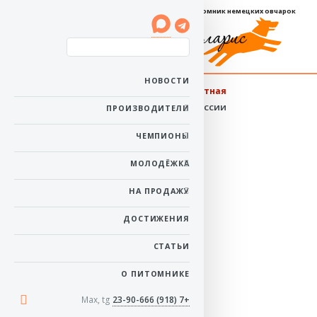
Племенной питомник немецких овчарок
Баларис ТЕНЬ
НОВОСТИ
длинношёрстная
Пол: сука
Юный Чемпион России
ПРОИЗВОДИТЕЛИ
Рожденa: 10 августа
2017
ЧЕМПИОНЫ
Ей 8 лет 11 месяцев
Окрас: черно-рыжий
Тест на дисплазию: HD-
МОЛОДЁЖКА
A ED-0 (здоров)
НА ПРОДАЖУ
в начало
ДОСТИЖЕНИЯ
СТАТЬИ
О ПИТОМНИКЕ
Max, tg
+7 (918) 23-90-666