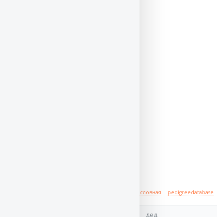
Происхождение
полная родословная
pedigreedatabase
дед