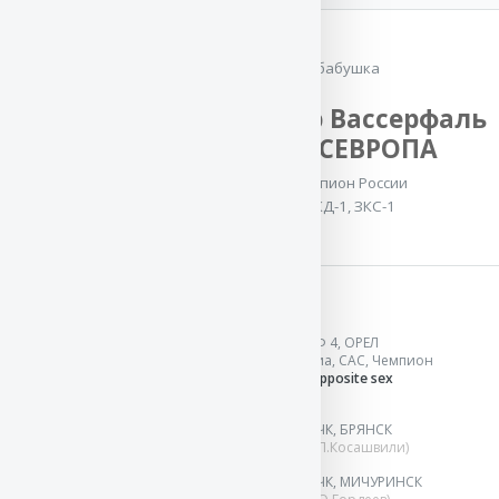
производительница
,
Ветеран-Чемпион
России
,
Ветеран-
бабушка
Чемпион РКФ
,
Ветеран Гранд
Зильбер Вассерфаль
Чемпион России
,
МИССЕВРОПА
Чемпион-
Производитель
,
Чемпион России
Ветеран-Чемпион
ОКД-1, ЗКС-1
НКП
OKD-2, ZKS-1
Результаты выставок:
15 дек`18
Всероссийская выставка ранга ЧФ 4, ОРЕЛ
Победитель
в классе интермедиа, CAC, Чемпион
4, Лучшая сука породы,
Best of Opposite sex
(эксперт М.Темирова)
22 сен`18
Монопородная выставка ранга КЧК, БРЯНСК
1 SG
в классе юниоров
(эксперт Л.Косашвили)
18 авг`18
Монопородная выставка ранга КЧК, МИЧУРИНСК