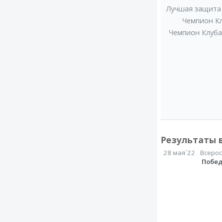
Лучшая защита
Чемпион К
Чемпион Клуба
Результаты 
28 мая`22
Всеро
Побе