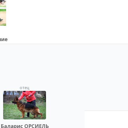
ние
отец
Баларис ОРСИЕЛЬ