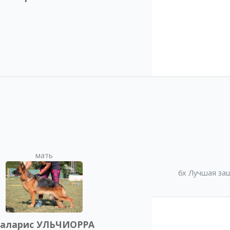
мать
6x Лучшая за
аларис УЛЬЧИОРРА