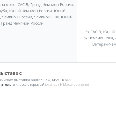
 на моно
,
CACIB
,
Гранд Чемпион России
,
луба
,
Юный Чемпион России
,
Юный
,
Чемпион России
,
Чемпион РКФ
,
Юный
Гранд Чемпион России
2x CACIB
,
Юный 
5x Чемпион РКФ
,
Ветеран-Че
выставок:
ссийская выставка ранга ЧРКФ, КРАСНОДАР
дитель
в классе открытый
(эксперт Н.Масалевичене)