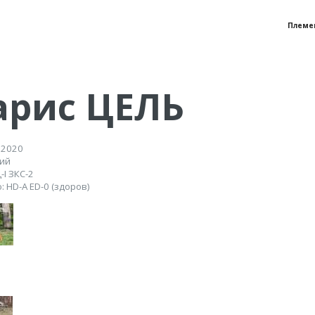
Племе
арис ЦЕЛЬ
 2020
жий
I ЗКС-2
: HD-A ED-0 (здоров)