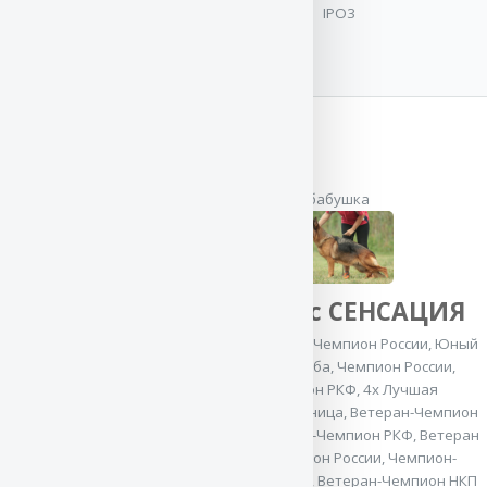
IPO3
2x Лучшая защита
на моно
,
2x CACIB
,
Гранд Чемпион
России
,
Чемпион
Клуба
,
ИнтерЧемпион
,
Лучший
производитель на
моно
,
Ветеран-
бабушка
Чемпион НКП
,
2x Best in Group
,
Junior Best in Show
,
Ветеран Гранд
Баларис СЕНСАЦИЯ
Чемпион России
,
Ветеран-Чемпион
2x CACIB
,
Юный Чемпион России
,
Юный
России
,
Чемпион
Чемпион Клуба
,
Чемпион России
,
Молдовы
,
Юный
5x Чемпион РКФ
,
4x Лучшая
Чемпион Беларуси
,
производительница
,
Ветеран-Чемпион
Юный Чемпион
России
,
Ветеран-Чемпион РКФ
,
Ветеран
Украины
,
Юный
Гранд Чемпион России
,
Чемпион-
Чемпион России
,
Производитель
,
Ветеран-Чемпион НКП