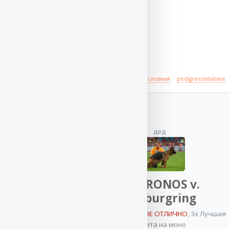
Происхождение
полная родословная
pedigreedatabase
отец
дед
VA
Баларис
VA KRONOS v.
БЛЭК
Nurburgring
ФАЙЕР
5x VA / ОТБОРНОЕ ОТЛИЧНО
,
3x Лучшая
3x VA / ОТБОРНОЕ
защита на моно
ОТЛИЧНО
,