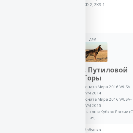
3x Чемпион РКФ
,
OKD-2, ZKS-1
Чемпион России
,
2x Юный Чемпион
Клуба
IPO-1
дед
мать
КАРАЙ с Путиловой
Горы
Участник Чемпионата Мира 2016 WUSV-
WM 2014
ЮРМА с
Участник Чемпионата Мира 2016 WUSV-
Путиловой
WM 2015
Горы
Участник Чемпионатов и Кубков России (C
95)
Участник
Чемпионатов
бабушка