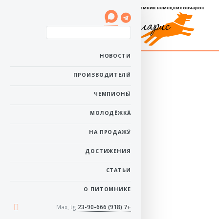
Племенной питомник немецких овчарок
Баларис ТИГРА
НОВОСТИ
Пол: сука
ПРОИЗВОДИТЕЛИ
Рожденa: 22 ноября
2022
ЧЕМПИОНЫ
Ей 3 года 8 месяцев
Окрас: зонарный
МОЛОДЁЖКА
в начало
НА ПРОДАЖУ
ДОСТИЖЕНИЯ
СТАТЬИ
О ПИТОМНИКЕ
Max, tg
+7 (918) 23-90-666