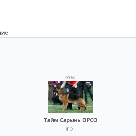
ние
отец
Тайм Сарынь ОРСО
IPO1