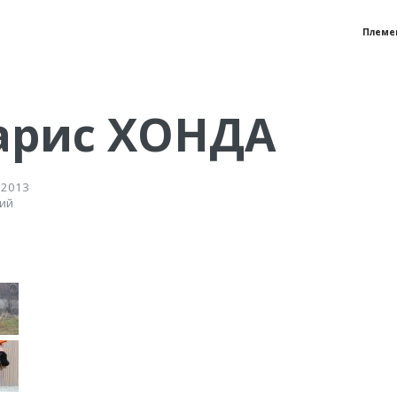
Племе
арис ХОНДА
 2013
жий