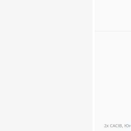
2x CACIB
,
Юн