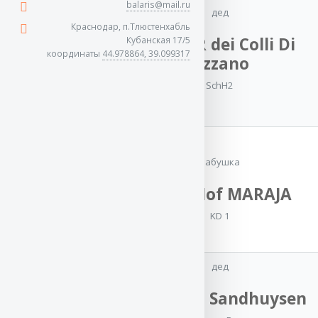
balaris@mail.ru
дед
Atsel Hof
Краснодар, п.Тлюстенхабль
NERO
HOMAR dei Colli Di
Кубанская 17/5
координаты
44.978864, 39.099317
CACIB
,
Юный
Uzzano
Чемпион России
,
SchH2
Чемпион России
,
Чемпион РКФ
,
7x Лучший
производитель на
моно
,
Чемпион
бабушка
Грузии
,
Чемпион
Молдовы
,
Гранд-
Atsel Hof MARAJA
Чемпион Молдовы
,
Супер-Гранд-
KD 1
Чемпион Молдовы
OKD-1,ZKS-1
дед
мать
JASPER v. Sandhuysen
Баларис