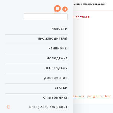
Племенной питомник немецких овчарок
Баларис ЯМИНА
длинношёрстная
Пол: сука
Рожденa: 16 мая 2016
НОВОСТИ
в начало
ПРОИЗВОДИТЕЛИ
Почти три месяца.
ЧЕМПИОНЫ
Почти три месяца.
МОЛОДЁЖКА
1 месяц.
НА ПРОДАЖУ
ДОСТИЖЕНИЯ
1 месяц.
СТАТЬИ
Происхождение
полная родословная
pedigreedatabase
О ПИТОМНИКЕ
Max, tg
+7 (918) 23-90-666
отец