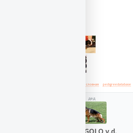
Происхождение
полная родословная
pedigreedatabase
дед
отец
VA GIGOLO v.d.