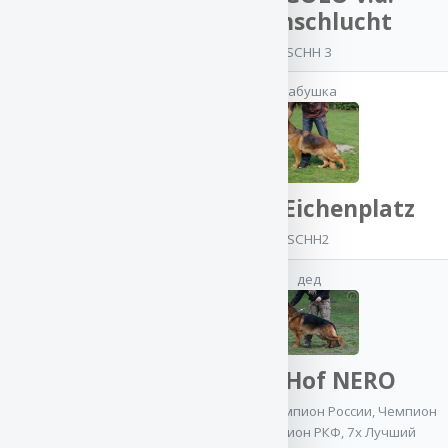
Barenschlucht
SCHH 3
ZOFF v.
бабушка
Eichenplatz
SCHH1
OSSI v. Eichenplatz
SCHH2
дед
мать
Atsel Hof NERO
CACIB
,
Юный Чемпион России
,
Чемпион
России
,
Чемпион РКФ
,
7x Лучший