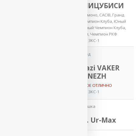
Чемпион
Баларис МИЦУБИСИ
России
Лучшая защита на моно
,
CACIB
,
Гранд
Чемпион России
,
Чемпион Клуба
,
Юный
Чемпион России
,
Юный Чемпион Клуба
,
Чемпион России
,
Чемпион РКФ
ОКД-1, ЗКС-1
мать
дед
Star
Rus Briskazi VAKER
Winner
RADONEZH
USTINA
VA / ОТБОРНОЕ ОТЛИЧНО
ОКД-1, ЗКС-1
4x Лучшая
защита на
моно
,
Чемпион
бабушка
Клуба
,
Чемпион
РКФ
GLEDIS v. Ur-Max
OKD-1, 3KC-1