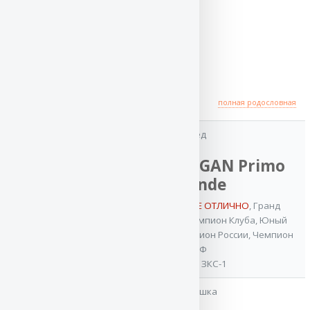
Происхождение
полная родословная
дед
VA MITSCHIGAN Primo
Grande
11x VA / ОТБОРНОЕ ОТЛИЧНО
,
Гранд
отец
Чемпион России
,
Чемпион Клуба
,
Юный
Чемпион Клуба
,
Чемпион России
,
Чемпион
Баларис
РКФ
КРАФТ
ОКД-2, ЗКС-1
Юный Чемпион
бабушка
России
,