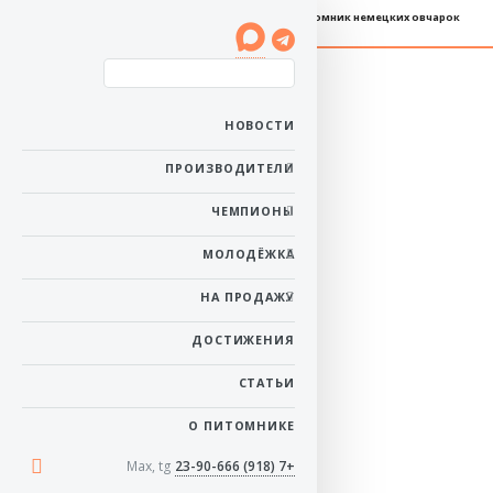
Племенной питомник немецких овчарок
Баларис БАСТА
Пол: сука
Рожденa: 6 июня 2018
НОВОСТИ
Ей 8 лет 2 месяца
Окрас: зонарный
ПРОИЗВОДИТЕЛИ
в начало
ЧЕМПИОНЫ
МОЛОДЁЖКА
НА ПРОДАЖУ
ДОСТИЖЕНИЯ
СТАТЬИ
О ПИТОМНИКЕ
Max, tg
+7 (918) 23-90-666