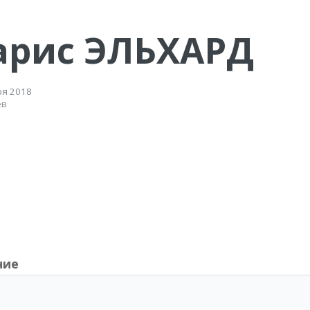
арис ЭЛЬХАРД
ря 2018
ев
ние