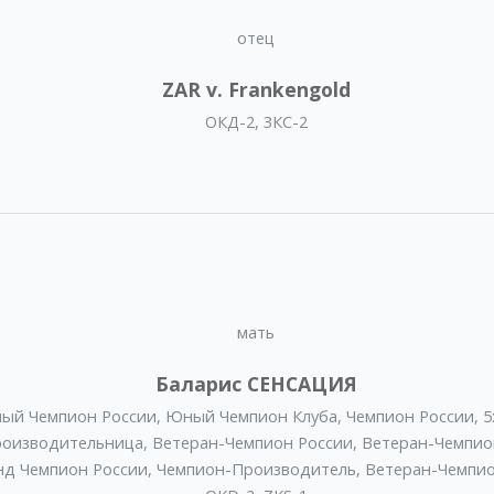
отец
ZAR v. Frankengold
ОКД-2, 3КС-2
мать
Баларис СЕНСАЦИЯ
ый Чемпион России
,
Юный Чемпион Клуба
,
Чемпион России
,
5
роизводительница
,
Ветеран-Чемпион России
,
Ветеран-Чемпио
нд Чемпион России
,
Чемпион-Производитель
,
Ветеран-Чемпи