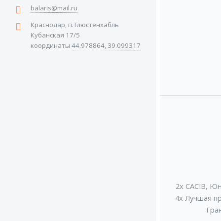
balaris@mail.ru
Краснодар, п.Тлюстенхабль
Кубанская 17/5
координаты
44.978864, 39.099317
2x CACIB
,
Юн
4x Лучшая п
Гра