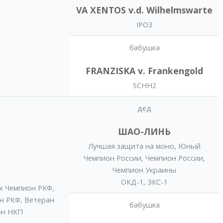
VA XENTOS v.d. Wilhelmswarte
IPO3
бабушка
FRANZISKA v. Frankengold
SCHH2
дед
ШАО-ЛИНЬ
Лучшая защита на моно
,
Юный
Чемпион России
,
Чемпион России
,
Чемпион Украины
ОКД-1, ЗКС-1
x Чемпион РКФ
,
н РКФ
,
Ветеран
бабушка
он НКП