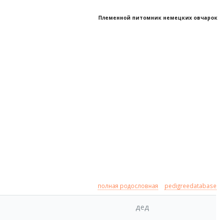
Племенной питомник немецких овчарок
полная родословная
pedigreedatabase
дед