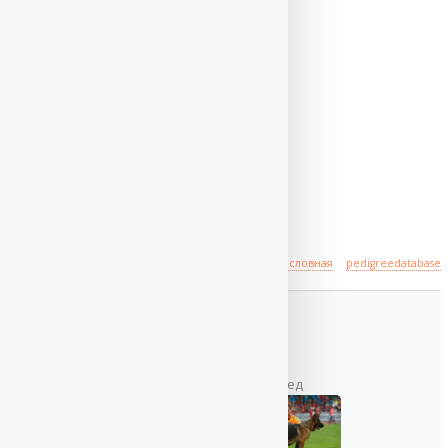
Происхождение
полная родословная
pedigreedatabase
отец
дед
VA
Баларис