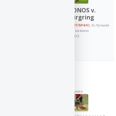
БЛЭК
VA KRONOS v.
ФАЙЕР
Nurburgring
3x VA /
5x VA / ОТБОРНОЕ ОТЛИЧНО
,
3x Лучшая
ОТБОРНОЕ
защита на моно
ОТЛИЧНО
,
IPO3
2x Лучшая
защита на моно
,
2x CACIB
,
Гранд
Чемпион России
,
Чемпион Клуба
,
ИнтерЧемпион
,
Лучший
производитель
на моно
,
Ветеран-
бабушка
Чемпион НКП
,
2x Best in Group
,
Junior Best in
Show
,
Ветеран
Гранд Чемпион