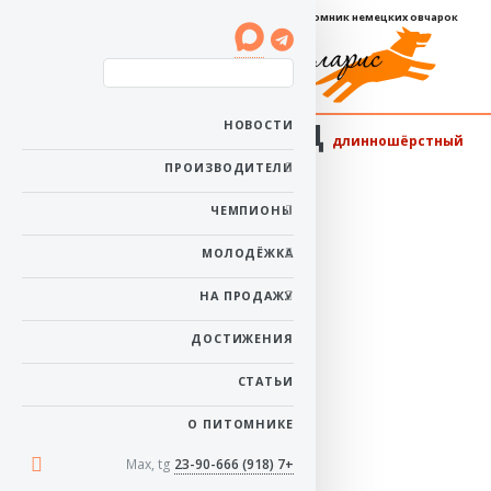
Племенной питомник немецких овчарок
Баларис ЛЕНИНГРАД
НОВОСТИ
длинношёрстный
Пол: кобель
ПРОИЗВОДИТЕЛИ
Рожден: 23 мая 2019
Ему 7 лет 2 месяца
ЧЕМПИОНЫ
в начало
МОЛОДЁЖКА
НА ПРОДАЖУ
ДОСТИЖЕНИЯ
СТАТЬИ
О ПИТОМНИКЕ
Max, tg
+7 (918) 23-90-666