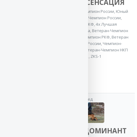
Баларис СЕНСАЦИЯ
России
,
Ветеран-
Чемпион России
,
2x CACIB
,
Юный Чемпион России
,
Юный
Чемпион
Чемпион Клуба
,
Чемпион России
,
Молдовы
,
Юный
5x Чемпион РКФ
,
4x Лучшая
Чемпион
производительница
,
Ветеран-Чемпион
Беларуси
,
Юный
России
,
Ветеран-Чемпион РКФ
,
Ветеран
Чемпион
Гранд Чемпион России
,
Чемпион-
Украины
,
Юный
Производитель
,
Ветеран-Чемпион НКП
Чемпион России
,
OKD-2, ZKS-1
3x Чемпион РКФ
,
Чемпион России
,
2x Юный
Чемпион Клуба
IPO-1
дед
мать
Баларис ДОМИНАНТ