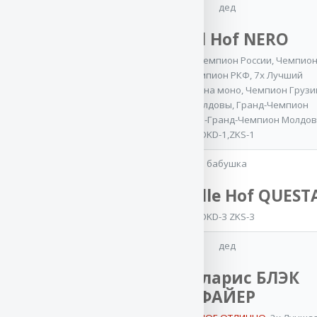
дед
Atsel Hof NERO
отец
CACIB
,
Юный Чемпион России
,
Чемпио
Баларис
России
,
Чемпион РКФ
,
7x Лучший
производитель на моно
,
Чемпион Грузи
РИКАРДО
Чемпион Молдовы
,
Гранд-Чемпион
CACIB
,
Юный
Молдовы
,
Супер-Гранд-Чемпион Молдо
Чемпион России
,
OKD-1,ZKS-1
Юный Чемпион
Клуба
,
Чемпион РКФ
бабушка
OKD, ZKS
Team Bulle Hof QUEST
OKD-3 ZKS-3
дед
VA Баларис БЛЭК
ФАЙЕР