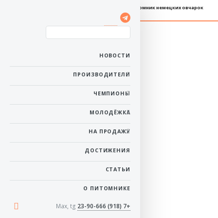
Племенной питомник немецких овчарок
Баларис НИТРО
Пол: кобель
Рожден: 27 июня 2019
НОВОСТИ
Ему 7 лет 1 месяц
Окрас: зонарный
ПРОИЗВОДИТЕЛИ
в начало
ЧЕМПИОНЫ
МОЛОДЁЖКА
НА ПРОДАЖУ
ДОСТИЖЕНИЯ
СТАТЬИ
О ПИТОМНИКЕ
Max, tg
+7 (918) 23-90-666