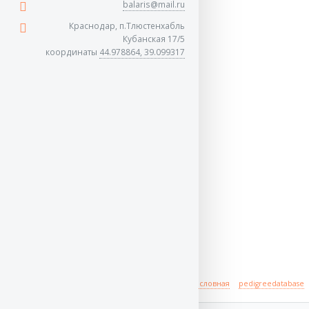
balaris@mail.ru
Краснодар, п.Тлюстенхабль
Кубанская 17/5
координаты
44.978864, 39.099317
Происхождение
полная родословная
pedigreedatabase