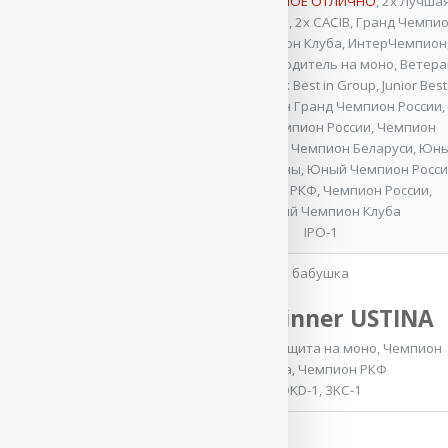
3x VA / ОТБОРНОЕ ОТЛИЧНО
,
2x Лучша
защита на моно
,
2x CACIB
,
Гранд Чемпи
России
,
Чемпион Клуба
,
ИнтерЧемпион
Лучший производитель на моно
,
Ветера
Чемпион НКП
,
2x Best in Group
,
Junior Best
мать
Show
,
Ветеран Гранд Чемпион России
,
Ветеран-Чемпион России
,
Чемпион
Баларис
Молдовы
,
Юный Чемпион Беларуси
,
Юн
Чемпион Украины
,
Юный Чемпион Росс
ДИСКАВЕРИ
3x Чемпион РКФ
,
Чемпион России
,
2x Юный Чемпион Клуба
IPO-1
бабушка
Star Winner USTINA
4x Лучшая защита на моно
,
Чемпион
Клуба
,
Чемпион РКФ
OKD-1, 3KC-1