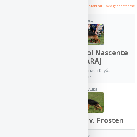
Происхождение
полная родословная
pedigreedatabase
дед
отец
Team del Sol Nascente
EKARAJ
Энгеленд
Юный Чемпион Клуба
БАКСТЕР
IGP1
БРИДЖ
бабушка
VA / ОТБОРНОЕ
ОТЛИЧНО
OKD, ZKS
MAKSIMA v. Frosten
дед