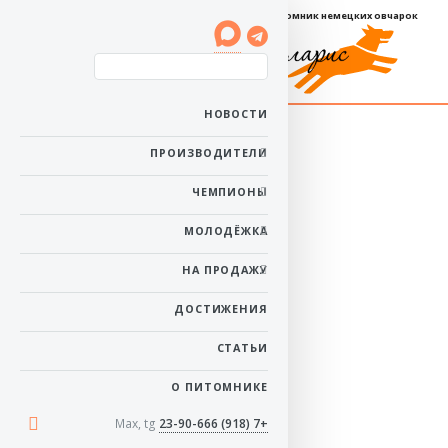
Племенной питомник немецких овчарок
Баларис КИАРА
НОВОСТИ
Пол: сука
ПРОИЗВОДИТЕЛИ
Рожденa: 25 октября
2024
ЧЕМПИОНЫ
Ей 1 год 9 месяцев
Окрас: черно-рыжий
МОЛОДЁЖКА
в начало
НА ПРОДАЖУ
ДОСТИЖЕНИЯ
СТАТЬИ
О ПИТОМНИКЕ
Max, tg
+7 (918) 23-90-666