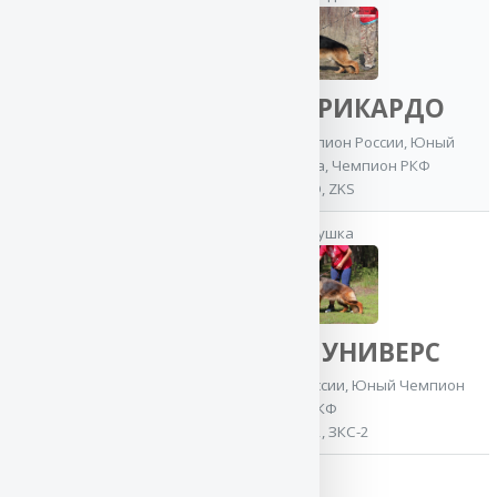
мать
Баларис РИКАРДО
CACIB
,
Юный Чемпион России
,
Юный
Чемпион Клуба
,
Чемпион РКФ
Баларис
OKD, ZKS
СПЕЙС
бабушка
Юный Чемпион
России
,
Юный
Чемпион Клуба
,
Юный Гранд
Баларис УНИВЕРС
Чемпион России
Юный Чемпион России
,
Юный Чемпион
РКФ
ОКД-2, ЗКС-2